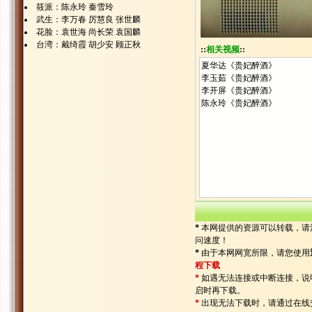
筱派：陈永玲 秦雪玲
武生：李万春 厉慧良 张世麟
花脸：袁世海 尚长荣 袁国麟
台湾：戴绮霞 胡少安 顾正秋
::
相关视频
::
夏华达《贵妃醉酒》
李玉茹《贵妃醉酒》
李开屏《贵妃醉酒》
陈永玲《贵妃醉酒》
*
本网提供的资源可以转载，请
问速度！
*
由于本网网宽所限，请您使用
程下载
*
如遇无法连接或中断连接，说
启时再下载。
*
出现无法下载时，请通过在线