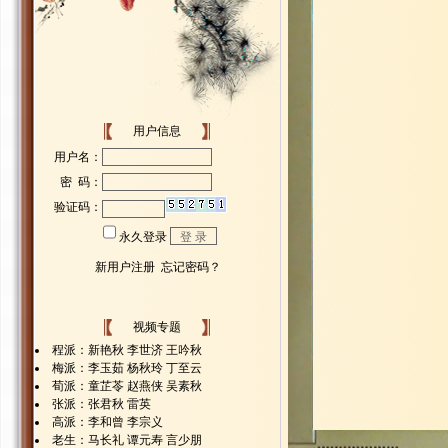
用户信息
视频专题
程派：新艳秋 李世济 王吟秋
梅派：李玉茹 杨秋玲 丁至云
荀派：童芷苓 赵燕侠 吴素秋
张派：张君秋 雷英
高派：李和曾 李宗义
老生：马长礼 谭元寿 言少朋