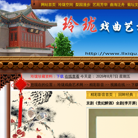
|
网站首页
|
玲珑空间
|
梨园漫步
|
艺苑芳华
|
曲海泛舟
|
菊坛
玲珑珍藏资料：
下载
在线查看
今天是：
2026年8月7日 星期五
您现在的位置：
玲珑戏曲艺术网
>>
精彩影音
>>
视频在线
>> 下
|
精彩影音首页
|
回眸经典
|
京剧《贵妃醉酒》全剧[李开屏]