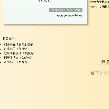
图片地址1
年致力于培养
传艺。文图提
相关资料
刘少奇在津看河北梆子
河北梆子《拜月记》
赵靖细腻演绎《窦娥冤》
梆子团演出《白蛇传》
河北梆子《秦香莲》