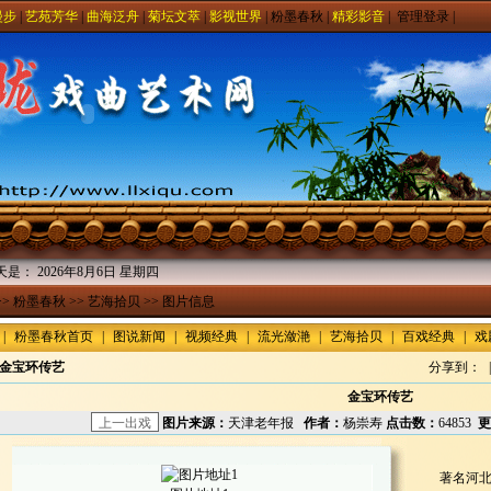
漫步
|
艺苑芳华
|
曲海泛舟
|
菊坛文萃
|
影视世界
|
粉墨春秋
|
精彩影音
|
管理登录
|
天是：
2026年8月6日 星期四
>>
粉墨春秋
>>
艺海拾贝
>> 图片信息
|
粉墨春秋首页
|
图说新闻
|
视频经典
|
流光潋滟
|
艺海拾贝
|
百戏经典
|
戏
金宝环传艺
分享到：
|
金宝环传艺
图片来源：
天津老年报
作者
：
杨崇寿
点击数：
64853
更
著名河北