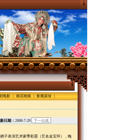
剧电影
|
戏话画戏
|
影视采珍
|
新日期：
2008-7-29
梆子表演艺术家季彩霞（艺名金宝环），晚