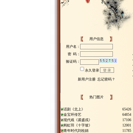
用户信息
热门图片
话剧《北上》
65426
金宝环传艺
64854
现代戏《裘盛戎》
17106
阎虹羽《十字坡》
12001
青年时代刘桂娟
11785