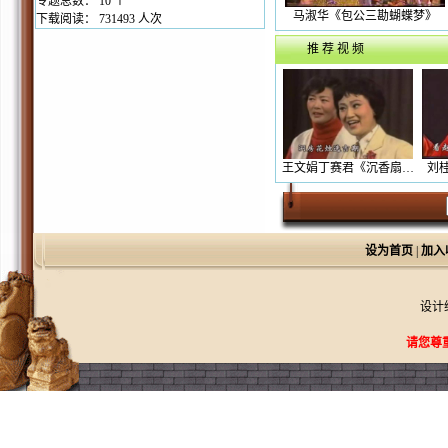
专题总数： 10 个
马淑华《包公三勘蝴蝶梦》
下载阅读：
731493 人次
推 荐 视 频
王文娟丁赛君《沉香扇…
刘
设为首页
|
加入
设计
请您尊