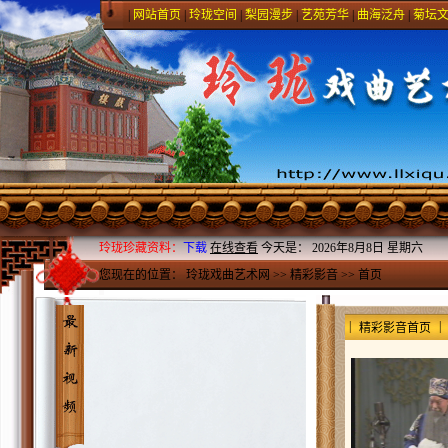
|
网站首页
|
玲珑空间
|
梨园漫步
|
艺苑芳华
|
曲海泛舟
|
菊坛
玲珑珍藏资料：
下载
在线查看
今天是：
2026年8月8日 星期六
您现在的位置：
玲珑戏曲艺术网
>>
精彩影音
>> 首页
|
|
精彩影音首页