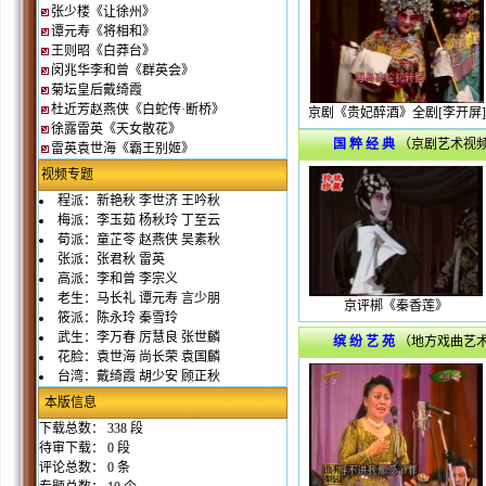
张少楼《让徐州》
谭元寿《将相和》
王则昭《白莽台》
闵兆华李和曾《群英会》
菊坛皇后戴绮霞
杜近芳赵燕侠《白蛇传·断桥》
京剧《贵妃醉酒》全剧[李开屏]
徐露雷英《天女散花》
国 粹 经 典
（京剧艺术视
雷英袁世海《霸王别姬》
视频专题
程派：新艳秋 李世济 王吟秋
梅派：李玉茹 杨秋玲 丁至云
荀派：童芷苓 赵燕侠 吴素秋
张派：张君秋 雷英
高派：李和曾 李宗义
老生：马长礼 谭元寿 言少朋
京评梆《秦香莲》
筱派：陈永玲 秦雪玲
武生：李万春 厉慧良 张世麟
缤 纷 艺 苑
（地方戏曲艺
花脸：袁世海 尚长荣 袁国麟
台湾：戴绮霞 胡少安 顾正秋
本版信息
下载总数： 338 段
待审下载： 0 段
评论总数： 0 条