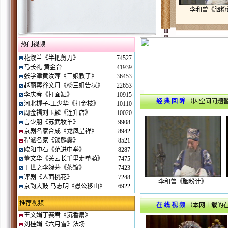
李和曾《胭粉
热门视频
花淑兰《半把剪刀》
74527
马长礼 黄金台
41939
张学津黄汝萍《三娘教子》
36453
赵丽蓉谷文月《杨三姐告状》
22653
李庆春《打面缸》
10915
经 典 回 眸
（因空间问题
河北梆子-王少华《打金枝》
10110
周金福刘玉麟《连升店》
10020
言少朋《苏武牧羊》
9908
京剧名家合成《龙凤呈祥》
8942
程派名家《锁麟囊》
8521
欧阳中石《范进中举》
8287
董文华《关云长千里走单骑》
7475
于世之李婉芬《茶馆》
7423
评剧《人面桃花》
7248
李和曾《胭粉计》
京韵大鼓-马志明《愚公移山》
6922
推荐视频
在 线 视 频
（本网上载的
王文娟丁赛君《沉香扇》
刘桂娟《六月雪》法场