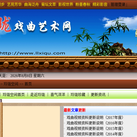
漫步
|
艺苑芳华
|
曲海泛舟
|
菊坛文萃
|
影视世界
|
粉墨春秋
|
精彩影音
|
管理登录
|
天是：
2026年8月8日 星期六
>>
玲珑空间
>> 首页
|
|
|
|
|
|
玲珑空间首页
走近玲珑
喜气洋洋
玲珑珍藏
更新资讯
最新
文章
更新
·
戏曲视频资料更新说明（2017年度）
·
戏曲视频资料更新说明（2016年度）
·
戏曲视频资料更新说明（2015年度）
·
戏曲视频资料更新说明（2014年度）