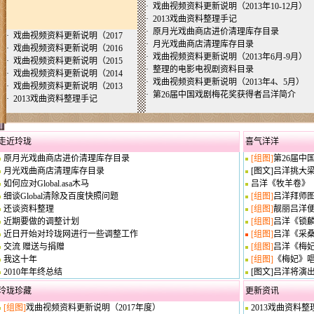
·
戏曲视频资料更新说明（2013年10-12月）
·
2013戏曲资料整理手记
·
原月光戏曲商店进价清理库存目录
·
戏曲视频资料更新说明（2017
·
月光戏曲商店清理库存目录
·
戏曲视频资料更新说明（2016
·
戏曲视频资料更新说明（2013年6月-9月）
·
戏曲视频资料更新说明（2015
·
整理的电影电视剧资料目录
·
戏曲视频资料更新说明（2014
·
戏曲视频资料更新说明（2013年4、5月）
·
戏曲视频资料更新说明（2013
·
第26届中国戏剧梅花奖获得者吕洋简介
·
2013戏曲资料整理手记
走近玲珑
喜气洋洋
原月光戏曲商店进价清理库存目录
[组图]
第26届中
月光戏曲商店清理库存目录
[图文]
吕洋挑大
如何应对Global.asa木马
吕洋《牧羊卷》
细谈Global清除及百度快照问题
[组图]
吕洋拜师
还谈资料整理
[组图]
靓丽吕洋
近期要做的调整计划
[组图]
吕洋《锁
近日开始对玲珑网进行一些调整工作
[组图]
吕洋《采
交流 赠送与捐赠
[组图]
吕洋《梅
我这十年
[组图]
《梅妃》
2010年年终总结
[图文]
吕洋将演
玲珑珍藏
更新资讯
[组图]
戏曲视频资料更新说明（2017年度）
2013戏曲资料整