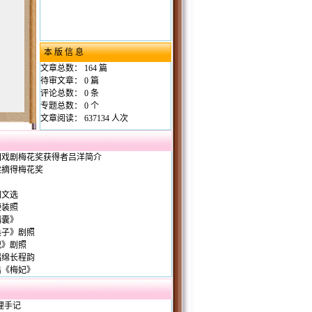
本 版 信 息
文章总数： 164 篇
待审文章： 0 篇
评论总数： 0 条
专题总数： 0 个
文章阅读：
637134 人次
国戏剧梅花奖获得者吕洋简介
梁摘得梅花奖
图文选
便装照
麟囊》
桑子》剧照
妃》剧照
唱绵长程韵
出《梅妃》
理手记