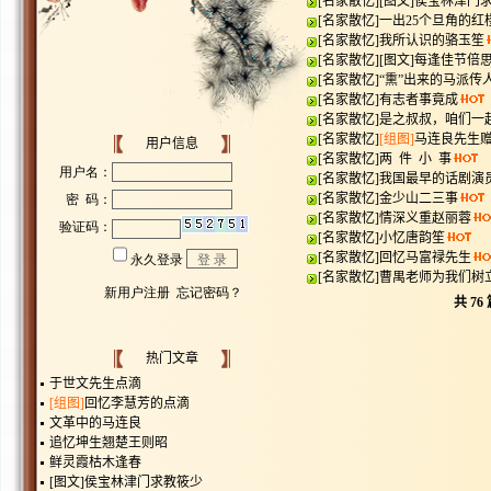
[
名家散忆
]
[图文]
侯宝林津门
[
名家散忆
]
一出25个旦角的红
[
名家散忆
]
我所认识的骆玉笙
[
名家散忆
]
[图文]
每逢佳节倍
[
名家散忆
]
“熏”出来的马派传
[
名家散忆
]
有志者事竟成
[
名家散忆
]
是之叔叔，咱们一
[
名家散忆
]
[组图]
马连良先生
用户信息
[
名家散忆
]
两 件 小 事
[
名家散忆
]
我国最早的话剧演
[
名家散忆
]
金少山二三事
[
名家散忆
]
情深义重赵丽蓉
[
名家散忆
]
小忆唐韵笙
[
名家散忆
]
回忆马富禄先生
[
名家散忆
]
曹禺老师为我们树
共
76
热门文章
于世文先生点滴
[组图]
回忆李慧芳的点滴
文革中的马连良
追忆坤生翘楚王则昭
鲜灵霞枯木逢春
[图文]
侯宝林津门求教筱少