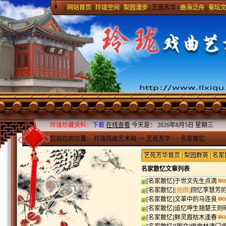
|
网站首页
|
玲珑空间
|
梨园漫步
|
艺苑芳华
|
曲海泛舟
|
菊坛
玲珑珍藏资料：
下载
在线查看
今天是：
2026年8月5日 星期三
您现在的位置：
玲珑戏曲艺术网
>>
艺苑芳华
>>
名家散忆
|
艺苑芳华首页
|
梨园群英
|
名家
名家散忆文章列表
[
名家散忆
]
于世文先生点滴
[
名家散忆
]
[组图]
回忆李慧芳
[
名家散忆
]
文革中的马连良
[
名家散忆
]
追忆坤生翘楚王则
[
名家散忆
]
鲜灵霞枯木逢春