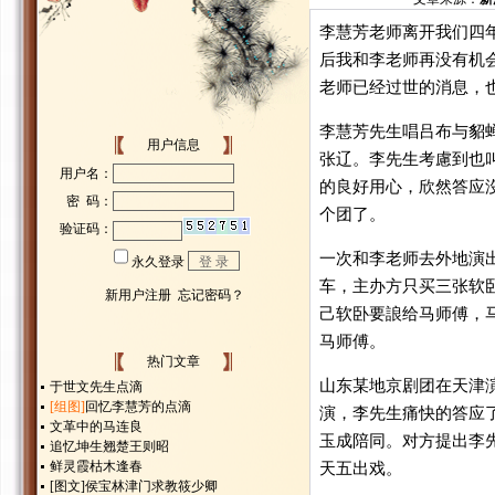
李慧芳老师离开我们四年
后我和李老师再没有机
老师已经过世的消息，
李慧芳先生唱吕布与貂
用户信息
张辽。李先生考慮到也
的良好用心，欣然答应
个团了。
一次和李老师去外地演
车，主办方只买三张软
己软卧要誏给马师傅，
马师傅。
热门文章
山东某地京剧团在天津
于世文先生点滴
[组图]
回忆李慧芳的点滴
演，李先生痛快的答应
文革中的马连良
玉成陪同。对方提出李
追忆坤生翘楚王则昭
鲜灵霞枯木逢春
天五出戏。
[图文]
侯宝林津门求教筱少卿