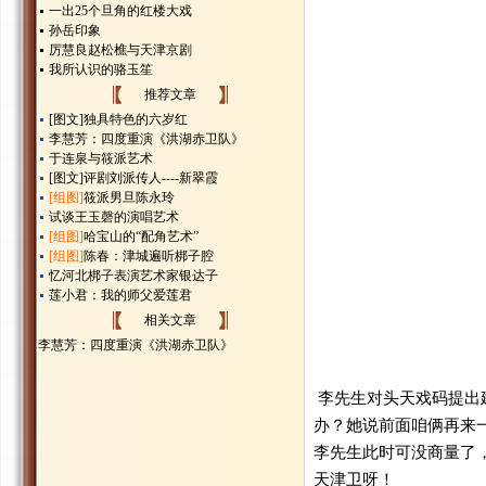
一出25个旦角的红楼大戏
孙岳印象
厉慧良赵松樵与天津京剧
我所认识的骆玉笙
推荐文章
[图文]
独具特色的六岁红
李慧芳：四度重演《洪湖赤卫队》
于连泉与筱派艺术
[图文]
评剧刘派传人----新翠霞
[组图]
筱派男旦陈永玲
试谈王玉磬的演唱艺术
[组图]
哈宝山的“配角艺术”
[组图]
陈春：津城遍听梆子腔
忆河北梆子表演艺术家银达子
莲小君：我的师父爱莲君
相关文章
李慧芳：四度重演《洪湖赤卫队》
李先生对头天戏码提出
办？她说前面咱俩再来
李先生此时可没商量了
天津卫呀！