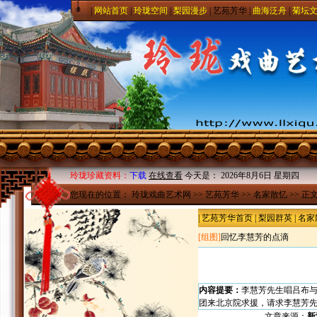
|
网站首页
|
玲珑空间
|
梨园漫步
|
艺苑芳华
|
曲海泛舟
|
菊坛
玲珑珍藏资料：
下载
在线查看
今天是：
2026年8月6日 星期四
您现在的位置：
玲珑戏曲艺术网
>>
艺苑芳华
>>
名家散忆
>> 正
|
艺苑芳华首页
|
梨园群英
|
名家
[组图]
回忆李慧芳的点滴
内容提要：
李慧芳先生唱吕布
团来北京院求援，请求李慧芳
文章来源：
新