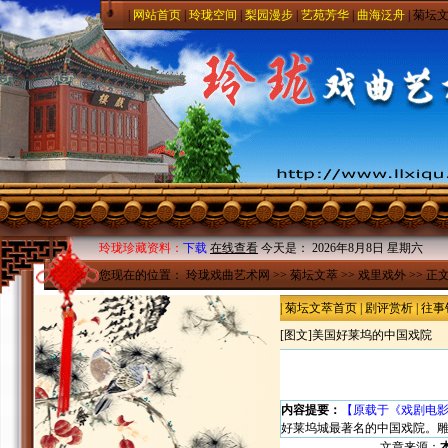
|
网站首页
|
玲珑空间
|
梨园漫步
|
艺苑芳华
|
曲海泛舟
|
菊坛
玲珑珍藏资料：
下载
在线查看
今天是：
2026年8月8日 星期六
您现在的位置：
玲珑戏曲艺术网
>>
菊坛文萃
>>
戏里戏外
>> 正
|
菊坛文萃首页
|
剧评赏析
|
往事
[图文]
美国好莱坞的中国戏院
内容提要：
【原载于《戏剧电影报
好莱坞城最著名的中国戏院。
文章来源：