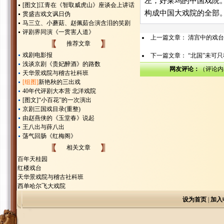
左；好莱坞的中国戏院
[图文]
江青在《智取威虎山》座谈会上讲话
构成中国大戏院的全部。
贯盛吉戏文讽日伪
马三立、小蘑菇、赵佩茹合演含泪的笑剧
评剧界同演《一贯害人道》
上一篇文章：
清宫中的戏台
推荐文章
戏剧电影报
下一篇文章：
“北国”未可
浅谈京剧《贵妃醉酒》的路数
网友评论：
（评论内
天华景戏院与稽古社科班
[组图]
新艳秋的三出戏
40年代评剧大本营 北洋戏院
[图文]
“小百花”的一次演出
京剧三国戏目录(重整)
由赵燕侠的《玉堂春》说起
王八出与薛八出
荡气回肠《红梅阁》
相关文章
百年天桂园
红楼戏台
天华景戏院与稽古社科班
西单哈尔飞大戏院
设为首页
|
加入