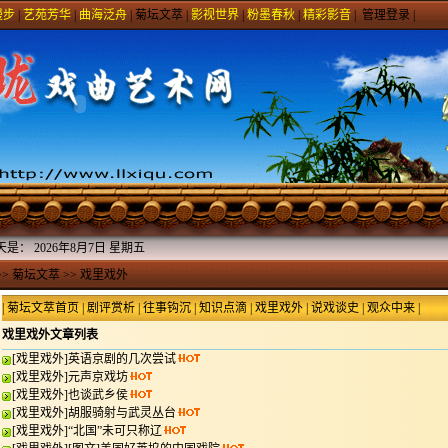
漫步
|
艺苑芳华
|
曲海泛舟
|
菊坛文萃
|
影视世界
|
粉墨春秋
|
精彩影音
|
管理登录
|
天是：
2026年8月7日 星期五
>>
菊坛文萃
>>
戏里戏外
|
菊坛文萃首页
|
剧评赏析
|
往事钩沉
|
知识点滴
|
戏里戏外
|
说戏谈史
|
观众中来
|
戏里戏外文章列表
[
戏里戏外
]
英语京剧的几次尝试
[
戏里戏外
]
元声京戏坊
[
戏里戏外
]
也谈武乡侯
[
戏里戏外
]
胡服骑射与武灵丛台
[
戏里戏外
]
“北国”未可只称辽