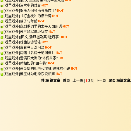
[
戏里戏外
]
[图文]
美国好莱坞的中国戏院
[
戏里戏外
]
清宫中的戏台
[
戏里戏外
]
贺氏为何多由丑角应工?
[
戏里戏外
]
《打金枝》的潜台词
[
戏里戏外
]
胡子与年龄
[
戏里戏外
]
京剧唱词里的太平天国用语
[
戏里戏外
]
苏三监狱遗址犹存
[
戏里戏外
]
[图文]
汤显祖及其“牡丹亭”
[
戏里戏外
]
戏曲诀谚辑注
[
戏里戏外
]
喜看今日汾河湾
[
戏里戏外
]
两幅《名伶十绝图像》
[
戏里戏外
]
誉满四大洲的“木偶世家”
[
戏里戏外
]
蔺相如的“回车巷”
[
戏里戏外
]
高英培的相声和埃林·彼林的小说
[
戏里戏外
]
侯宝林为毛泽东说相声
共
50
篇文章 首页 | 上一页 |
1
2
3
|
下一页
|
尾页
20
篇文章