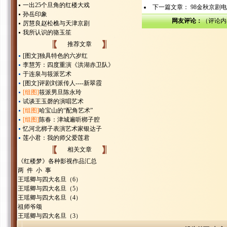
一出25个旦角的红楼大戏
下一篇文章：
98金秋京剧
孙岳印象
网友评论：
（评论内
厉慧良赵松樵与天津京剧
我所认识的骆玉笙
推荐文章
[图文]
独具特色的六岁红
李慧芳：四度重演《洪湖赤卫队》
于连泉与筱派艺术
[图文]
评剧刘派传人----新翠霞
[组图]
筱派男旦陈永玲
试谈王玉磬的演唱艺术
[组图]
哈宝山的“配角艺术”
[组图]
陈春：津城遍听梆子腔
忆河北梆子表演艺术家银达子
莲小君：我的师父爱莲君
相关文章
《红楼梦》各种影视作品汇总
两 件 小 事
王瑶卿与四大名旦（6）
王瑶卿与四大名旦（5）
王瑶卿与四大名旦（4）
祖师爷颂
王瑶卿与四大名旦（3）