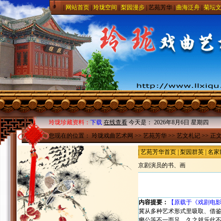
|
网站首页
|
玲珑空间
|
梨园漫步
|
艺苑芳华
|
曲海泛舟
|
菊坛
玲珑珍藏资料：
下载
在线查看
今天是：
2026年8月6日 星期四
您现在的位置：
玲珑戏曲艺术网
>>
艺苑芳华
>>
艺文札记
>> 正
|
艺苑芳华首页
|
梨园群英
|
名家
京剧演员的书、画
内容提要：
【原载于《戏剧电影报
冀从多种艺术形式里吸取、借
瘿公等不一而足。久之就乐此