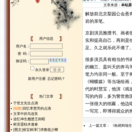
文章来源：
本站原
解放前北京梨园公会悬
岩的亲笔。
京剧演员雅擅书、画者
用户信息
实和提高自己，再则是
足。久之就乐此不倦了
很多演员具有相当的书
的幽兰、盖叫天的奔马
笔力均非同一般。至于
《蝴蝶媒》等当场绘画
代的时慧宝，他演《戏
写的内容，多为警世救
热门文章
于世文先生点滴
一张很大的纸匾，他边唱
[组图]
回忆李慧芳的点滴
一写完，即博得观众的
文革中的马连良
追忆坤生翘楚王则昭
鲜灵霞枯木逢春
上一篇文章：
《枪毙阎瑞生
[图文]
侯宝林津门求教筱少卿