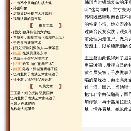
韩琪当时错综复杂的矛
一出25个旦角的红楼大戏
孙岳印象
听”这两句时，主寸去
厉慧良赵松樵与天津京剧
韩琪既然嘱咐秦香莲不
我所认识的骆玉笙
的特定心情。她立即改
推荐文章
过舞台反复实践，观众
[图文]
独具特色的六岁红
李慧芳：四度重演《洪湖赤卫队》
前处理为走僵尸。做为
于连泉与筱派艺术
架颈上，以单膝跪倒的
[图文]
评剧刘派传人----新翠霞
[组图]
筱派男旦陈永玲
王玉磬由此也得到了启
试谈王玉磬的演唱艺术
[组图]
哈宝山的“配角艺术”
重墨泼洒，发挥自己的
[组图]
陈春：津城遍听梆子腔
黄金眉头皱，千岁做事
忆河北梆子表演艺术家银达子
莲小君：我的师父爱莲君
唱的是垛板，而把高潮
相关文章
过一浪。因此，当她唱”
王玉磬：倾心授徒 弘扬国粹
把“口”字由低翻高，而
忆河北梆子表演艺术家银达子
加停顿，再于煞尾拉腔
玉磬之声成绝响
九秩老人赵佩云
足，情亦表足。她以此