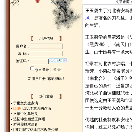
文章来源
王玉磬生于河北省安新
风
，是著名的刀马旦。
的生涯。
王玉磬学的启蒙戏是《
用户信息
《黑风洞》、《南天门
生。由于她具有一条天
经常在河北农村演唱。
瑞芳、小菊处等名演员
《南北合》、《斩子》
据自己的条件，适当加
河北梆子曲调慷慨悲壮
热门文章
团便选定由王玉磬和宝
于世文先生点滴
一出十分激动人心的悲
[组图]
回忆李慧芳的点滴
文革中的马连良
追忆坤生翘楚王则昭
优越的社会制度和安稳
鲜灵霞枯木逢春
识到，过去只凭好嗓子
[图文]
侯宝林津门求教筱少卿