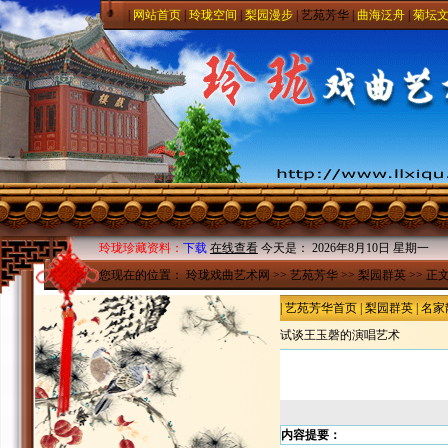
|
网站首页
|
玲珑空间
|
梨园漫步
|
艺苑芳华
|
曲海泛舟
|
菊坛
玲珑珍藏资料：
下载
在线查看
今天是：
2026年8月10日 星期一
您现在的位置：
玲珑戏曲艺术网
>>
艺苑芳华
>>
梨园群英
>> 正
|
艺苑芳华首页
|
梨园群英
|
名家
试谈王玉磬的演唱艺术
内容提要：