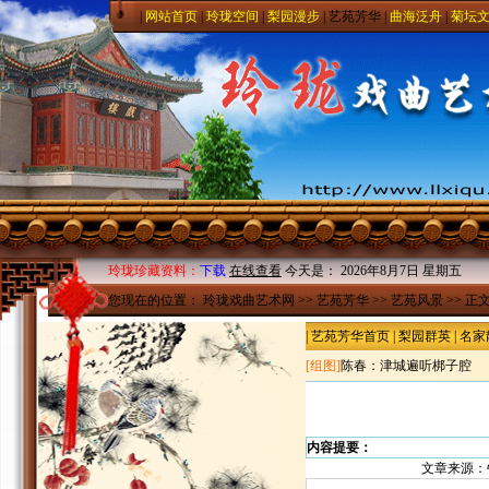
|
网站首页
|
玲珑空间
|
梨园漫步
|
艺苑芳华
|
曲海泛舟
|
菊坛
玲珑珍藏资料：
下载
在线查看
今天是：
2026年8月7日 星期五
您现在的位置：
玲珑戏曲艺术网
>>
艺苑芳华
>>
艺苑风景
>> 正
|
艺苑芳华首页
|
梨园群英
|
名家
[组图]
陈春：津城遍听梆子腔
内容提要：
文章来源：