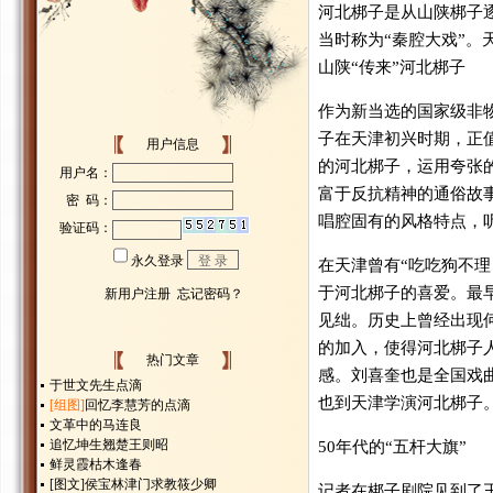
河北梆子是从山陕梆子
当时称为“秦腔大戏”
山陕“传来”河北梆子
作为新当选的国家级非
子在天津初兴时期，正
用户信息
的河北梆子，运用夸张
富于反抗精神的通俗故
唱腔固有的风格特点，
在天津曾有“吃吃狗不理
于河北梆子的喜爱。最
见绌。历史上曾经出现
的加入，使得河北梆子
热门文章
感。刘喜奎也是全国戏曲
于世文先生点滴
也到天津学演河北梆子
[组图]
回忆李慧芳的点滴
文革中的马连良
追忆坤生翘楚王则昭
50年代的“五杆大旗”
鲜灵霞枯木逢春
[图文]
侯宝林津门求教筱少卿
记者在梆子剧院见到了