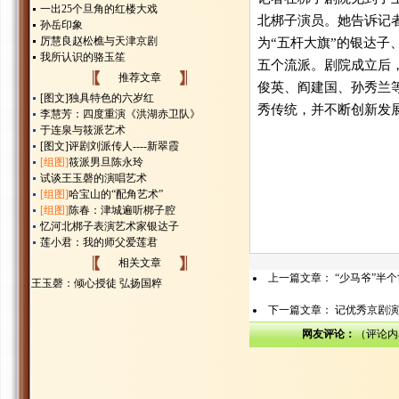
一出25个旦角的红楼大戏
北梆子演员。她告诉记者
孙岳印象
厉慧良赵松樵与天津京剧
为“五杆大旗”的银达
我所认识的骆玉笙
五个流派。剧院成立后
推荐文章
俊英、阎建国、孙秀兰
[图文]
独具特色的六岁红
秀传统，并不断创新发
李慧芳：四度重演《洪湖赤卫队》
于连泉与筱派艺术
[图文]
评剧刘派传人----新翠霞
[组图]
筱派男旦陈永玲
试谈王玉磬的演唱艺术
[组图]
哈宝山的“配角艺术”
[组图]
陈春：津城遍听梆子腔
忆河北梆子表演艺术家银达子
莲小君：我的师父爱莲君
相关文章
上一篇文章：
“少马爷”半
王玉磬：倾心授徒 弘扬国粹
下一篇文章：
记优秀京剧演
网友评论：
（评论内