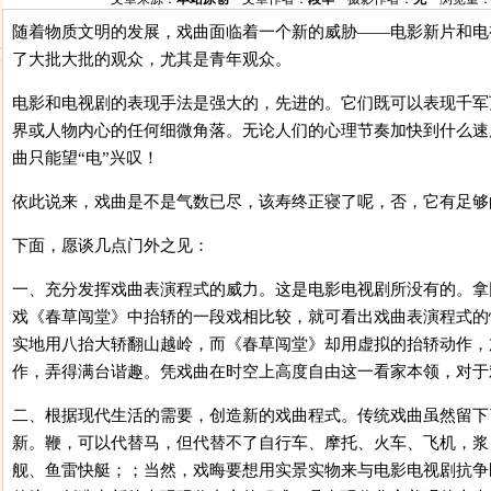
随着物质文明的发展，戏曲面临着一个新的威胁——电影新片和电
了大批大批的观众，尤其是青年观众。
电影和电视剧的表现手法是强大的，先进的。它们既可以表现千军
界或人物内心的任何细微角落。无论人们的心理节奏加快到什么速
曲只能望“电”兴叹！
依此说来，戏曲是不是气数已尽，该寿终正寝了呢，否，它有足够
下面，愿谈几点门外之见：
一、充分发挥戏曲表演程式的威力。这是电影电视剧所没有的。拿
戏《春草闯堂》中抬轿的一段戏相比较，就可看出戏曲表演程式的
实地用八抬大轿翻山越岭，而《春草闯堂》却用虚拟的抬轿动作，
作，弄得满台谐趣。凭戏曲在时空上高度自由这一看家本领，对于
二、根据现代生活的需要，创造新的戏曲程式。传统戏曲虽然留下
新。鞭，可以代替马，但代替不了自行车、摩托、火车、飞机，浆
舰、鱼雷快艇；；当然，戏晦要想用实景实物来与电影电视剧抗争