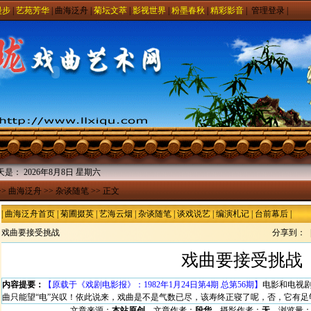
漫步
|
艺苑芳华
|
曲海泛舟
|
菊坛文萃
|
影视世界
|
粉墨春秋
|
精彩影音
|
管理登录
|
天是：
2026年8月8日 星期六
>>
曲海泛舟
>>
杂谈随笔
>> 正文
|
曲海泛舟首页
|
菊圃掇英
|
艺海云烟
|
杂谈随笔
|
谈戏说艺
|
编演札记
|
台前幕后
|
戏曲要接受挑战
分享到：
戏曲要接受挑战
内容提要：
【原载于《戏剧电影报》：1982年1月24日第4期 总第56期】
电影和电视
曲只能望“电”兴叹！依此说来，戏曲是不是气数已尽，该寿终正寝了呢，否，它有足
文章来源：
本站原创
文章作者：
段华
摄影作者：
无
浏览量