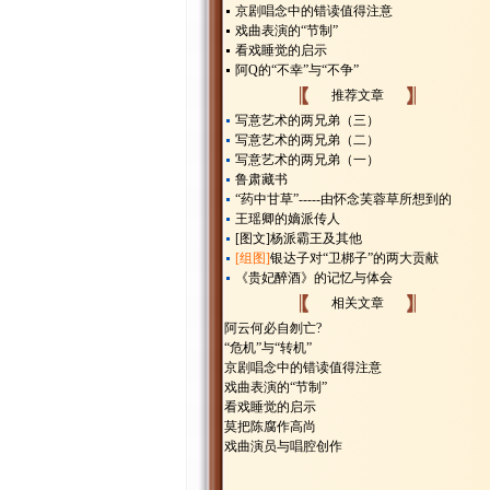
京剧唱念中的错读值得注意
戏曲表演的“节制”
看戏睡觉的启示
阿Q的“不幸”与“不争”
推荐文章
写意艺术的两兄弟（三）
写意艺术的两兄弟（二）
写意艺术的两兄弟（一）
鲁肃藏书
“药中甘草”-----由怀念芙蓉草所想到的
王瑶卿的嫡派传人
[图文]
杨派霸王及其他
[组图]
银达子对“卫梆子”的两大贡献
《贵妃醉酒》的记忆与体会
相关文章
阿云何必自刎亡?
“危机”与“转机”
京剧唱念中的错读值得注意
戏曲表演的“节制”
看戏睡觉的启示
莫把陈腐作高尚
戏曲演员与唱腔创作