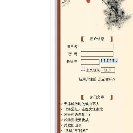
用户信息
热门文章
天津解放时的戏曲艺人
《海棠红》走红大江南北
阿云何必自刎亡?
戏曲要接受挑战
兵败如山倒
“危机”与“转机”