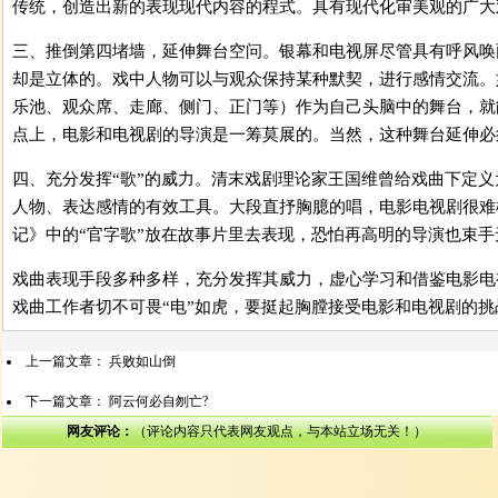
传统，创造出新的表现现代内容的程式。具有现代化审美观的广大
三、推倒第四堵墙，延伸舞台空问。银幕和电视屏尽管具有呼风唤
却是立体的。戏中人物可以与观众保持某种默契，进行感情交流。
乐池、观众席、走廊、侧门、正门等）作为自己头脑中的舞台，就
点上，电影和电视剧的导演是一筹莫展的。当然，这种舞台延伸必
四、充分发挥“歌”的威力。清末戏剧理论家王国维曾给戏曲下定义
人物、表达感情的有效工具。大段直抒胸臆的唱，电影电视剧很难
记》中的“官字歌”放在故事片里去表现，恐怕再高明的导演也束手
戏曲表现手段多种多样，充分发挥其威力，虚心学习和借鉴电影电
戏曲工作者切不可畏“电”如虎，要挺起胸膛接受电影和电视剧的挑
上一篇文章：
兵败如山倒
下一篇文章：
阿云何必自刎亡?
网友评论：
（评论内容只代表网友观点，与本站立场无关！）