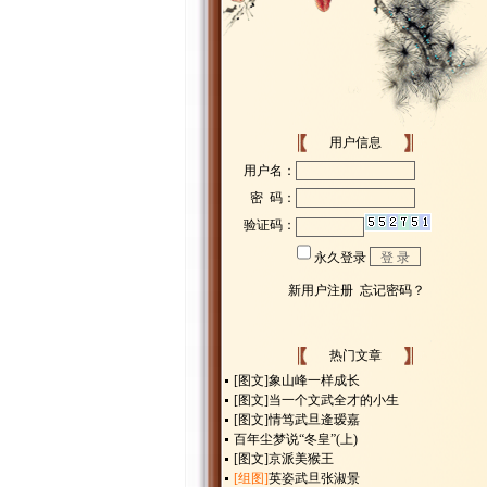
用户信息
热门文章
[图文]
象山峰一样成长
[图文]
当一个文武全才的小生
[图文]
情笃武旦逄瑷嘉
百年尘梦说“冬皇”(上)
[图文]
京派美猴王
[组图]
英姿武旦张淑景