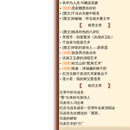
风华为人杰 巾帼逞英豪
[组图]
昆剧翘楚谷好好
[图文]
于泳从失败中蜕变
[图文]
孙毓敏：怀念姐夫董文华
推荐文章
[图文]
独具特色的六岁红
李慧芳：四度重演《洪湖赤卫队》
于连泉与筱派艺术
[图文]
评剧刘派传人----新翠霞
[组图]
筱派男旦陈永玲
试谈王玉磬的演唱艺术
[组图]
哈宝山的“配角艺术”
[组图]
陈春：津城遍听梆子腔
忆河北梆子表演艺术家银达子
莲小君：我的师父爱莲君
相关文章
文革中的马连良
“熏”出来的马派传人
马派传人冯志孝
纪念马连良诞辰一百周年名家演唱会
马连良先生赠送的『通票』
马派的锣鼓
马派艺术的“打”