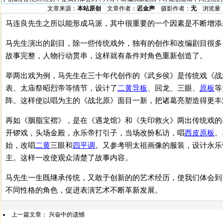
文章来源：
本站原创
文章作者：
迟金声
摄影作者：
无
浏览量
马连良先生之所以能形成马派，其中很重要的一个因素是不断增添
马先生演出的剧目，除一些传统戏外，独有的创作和改编剧目很多
故事完整，人物行动贯串，这样就有条件对角色重新创造了。
举两出戏为例，马先生在三十年代创作的《武乡侯》是传统戏《战
表、太庙祭昭烈帝等情节，设计了
二黄
导板
、回龙、三眼、
原板
等
阵。这样使以唱为主的《战北原》面目一新，把诸葛亮塑造得更丰
再如《胭脂宝褶》，是在《遇龙馆》和《失印救火》两出传统戏的
开锣戏，头场金殿，永乐帝打引子，当场改扮私访，唱
西皮
原板
。
始，改唱
二黄
三眼和
四平调
。又参考明太祖画像的服装，设计永乐
主。这样一改使观众清楚了故事内容。
马先生一生既继承传统，又敢于创新的的艺术经历，使我们体会到
不同性格的角色，促进表演艺术不断革新发展。
上一篇文章：
兴奋中的遗憾