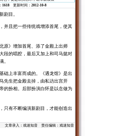
：
1618
更新时间：
2012-10-8
新剧目。
，并且把一些传统戏增添首尾，使其
北原》增加首尾、添了金殿上出师
大段的唱腔，最后又加上和司马懿对
满。
基础上丰富而成的。《遇龙馆》是出
马先生把金殿去掉，由私访出宫开
帝的扮相。后部扮演白怀是以念做为
，只有不断编演新剧目，才能创造出
文章录入：戏迷知音 责任编辑：戏迷知音