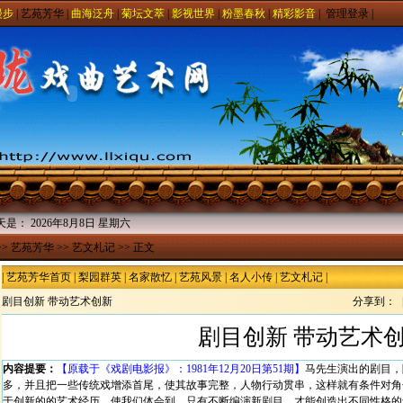
漫步
|
艺苑芳华
|
曲海泛舟
|
菊坛文萃
|
影视世界
|
粉墨春秋
|
精彩影音
|
管理登录
|
天是：
2026年8月8日 星期六
>>
艺苑芳华
>>
艺文札记
>> 正文
|
艺苑芳华首页
|
梨园群英
|
名家散忆
|
艺苑风景
|
名人小传
|
艺文札记
|
剧目创新 带动艺术创新
分享到：
剧目创新 带动艺术
内容提要：
【原载于《戏剧电影报》：1981年12月20日第51期】
马先生演出的剧目，
多，并且把一些传统戏增添首尾，使其故事完整，人物行动贯串，这样就有条件对角
于创新的的艺术经历，使我们体会到，只有不断编演新剧目，才能创造出不同性格的