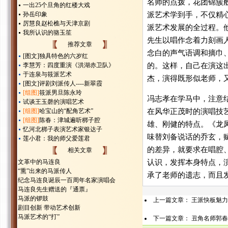
名师的点拨，花团锦簇
一出25个旦角的红楼大戏
孙岳印象
派艺术学到手，不仅精
厉慧良赵松樵与天津京剧
派艺术发展的全过程。
我所认识的骆玉笙
先生以唱作念着力刻画
推荐文章
念白的声气语调和摘巾
[图文]
独具特色的六岁红
李慧芳：四度重演《洪湖赤卫队》
的。这样，自己在演这
于连泉与筱派艺术
杰，演得既形似老师，
[图文]
评剧刘派传人----新翠霞
[组图]
筱派男旦陈永玲
冯志孝在学马中，注意
试谈王玉磬的演唱艺术
[组图]
哈宝山的“配角艺术”
在风华正茂时的演唱技
[组图]
陈春：津城遍听梆子腔
雄、刚健的特点。《龙
忆河北梆子表演艺术家银达子
味替刘备说话的乔玄，
莲小君：我的师父爱莲君
的差异，就要求在唱腔
相关文章
文革中的马连良
认识，发挥本身特点，
“熏”出来的马派传人
承了老师的遗志，而且
纪念马连良诞辰一百周年名家演唱会
马连良先生赠送的『通票』
马派的锣鼓
上一篇文章：
王派快板魅力
剧目创新 带动艺术创新
马派艺术的“打”
下一篇文章：
丑角名师郭春