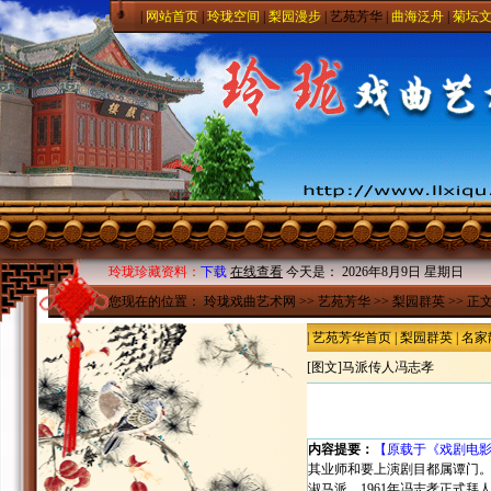
|
网站首页
|
玲珑空间
|
梨园漫步
|
艺苑芳华
|
曲海泛舟
|
菊坛
玲珑珍藏资料：
下载
在线查看
今天是：
2026年8月9日 星期日
您现在的位置：
玲珑戏曲艺术网
>>
艺苑芳华
>>
梨园群英
>> 正
|
艺苑芳华首页
|
梨园群英
|
名家
[图文]
马派传人冯志孝
内容提要：
【原载于《戏剧电影报
其业师和要上演剧目都属谭门。
淑马派，1961年冯志孝正式