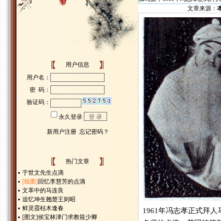
文章来源：
用户信息
热门文章
于世文先生点滴
[组图]
回忆李慧芳的点滴
文革中的马连良
追忆坤生翘楚王则昭
鲜灵霞枯木逢春
1961年冯志孝正式拜
[图文]
侯宝林津门求教筱少卿